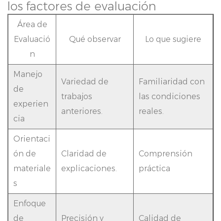
los factores de evaluación
Área de
Evaluació
Qué observar
Lo que sugiere
n
Manejo
Variedad de
Familiaridad con
de
trabajos
las condiciones
experien
anteriores.
reales.
cia
Orientaci
ón de
Claridad de
Comprensión
materiale
explicaciones.
práctica
s
Enfoque
de
Precisión y
Calidad de