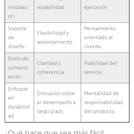
instalaci
estabilidad
ejecución
ón
Soporte
Pensamiento
Flexibilidad y
de
orientado al
asesoramiento
diseño
cliente
Estilo de
Claridad y
Fiabilidad del
comunic
coherencia
servicio
ación
Enfoque
Discusión sobre
Mentalidad de
en
el desempeño a
responsabilidad
durabilid
largo plazo
del producto
ad
¿Qué hace que sea más fácil