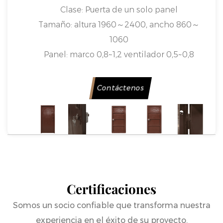
Clase:
Puerta de un solo panel
Tamaño:
altura 1960～2400, ancho 860～
1060
Panel:
marco 0,8~1,2 ventilador 0,5~0,8
Superficie:
pulverización de plástico
Bisagra:
Bisagra de bandera
Contáctenos
Marco de la puerta:
40 marco de borde
plano
Engranaje inferior:
marco inferior de tubo
rectangular 0,5
Material:
Marco [laminado en frío]
Ventilador [laminado en frío]
Certificaciones
Cerrar con llave:
cerradura cuadrada
pequeña
Somos un socio confiable que transforma nuestra
Base de producción:
Shandong Qihe
experiencia en el éxito de su proyecto.