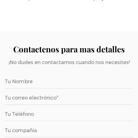
Nota:
Para tamaños moldeados y otras
necesidades personalizadas, comuníquese
con la consultoría de servicio al cliente en
segundo plano
Teléfono de consultoría:
4008828710
Contactenos para mas detalles
¡No dudes en contactarnos cuando nos necesites!