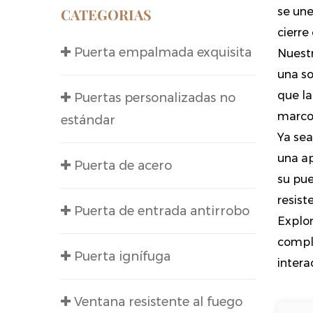
CATEGORIAS
se une
cierre
Puerta empalmada exquisita
Nuestr
una so
que la
Puertas personalizadas no
marco
estándar
Ya sea
una ap
Puerta de acero
su pue
resist
Puerta de entrada antirrobo
Explor
comple
Puerta ignífuga
intera
Ventana resistente al fuego