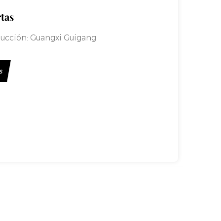
tas
ucción:
Guangxi Guigang
s