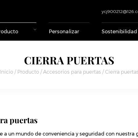
ycj900212@126.
roducto
Personalizar
Sostenibilidad
CIERRA PUERTAS
Inicio
/
Producto
/
Accesorios para puertas
/
Cierra puerta
ra puertas
e a un mundo de conveniencia y seguridad con nuestra 