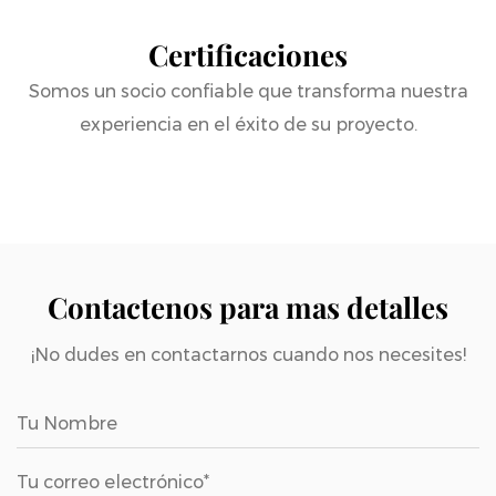
Nota:
Para tamaños moldeados y otras
Certificaciones
necesidades personalizadas, comuníquese
con la consultoría de servicio al cliente en
Somos un socio confiable que transforma nuestra
segundo plano
experiencia en el éxito de su proyecto.
Teléfono de consultoría:
4008828710
Contactenos para mas detalles
¡No dudes en contactarnos cuando nos necesites!